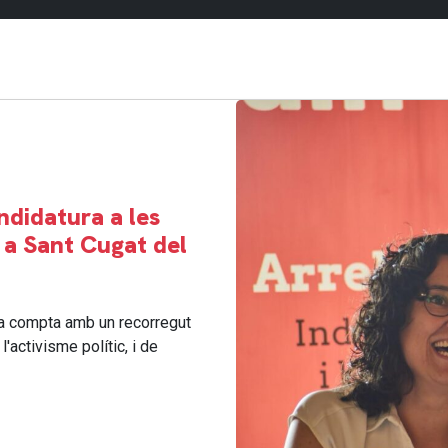
ndidatura a les
 a Sant Cugat del
a compta amb un recorregut
activisme polític, i de