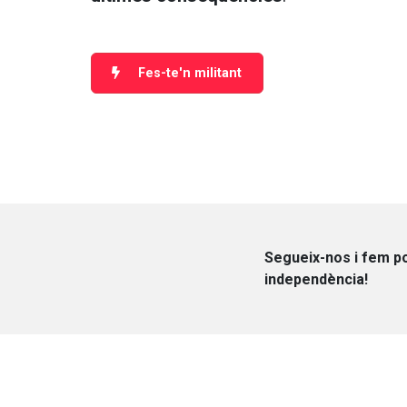
Fes-te'n militant
Segueix-nos i fem po
independència!