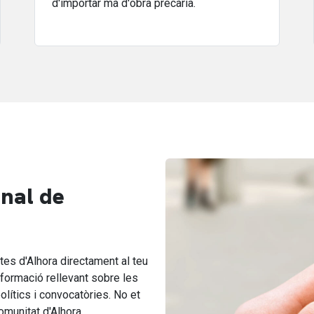
d'importar mà d'obra precària.
anal de
es d'Alhora directament al teu
formació rellevant sobre les
olítics i convocatòries. No et
omunitat d'Alhora.