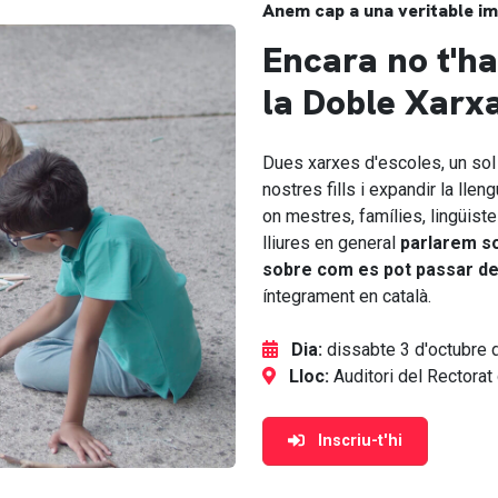
Anem cap a una veritable i
Encara no t'ha
la Doble Xarx
Dues xarxes d'escoles, un sol 
nostres fills i expandir la llen
on mestres, famílies, lingüist
lliures en general
parlarem so
sobre com es pot passar de
íntegrament en català.
Dia:
dissabte 3 d'octubre 
Lloc:
Auditori del Rectorat
Inscriu-t'hi