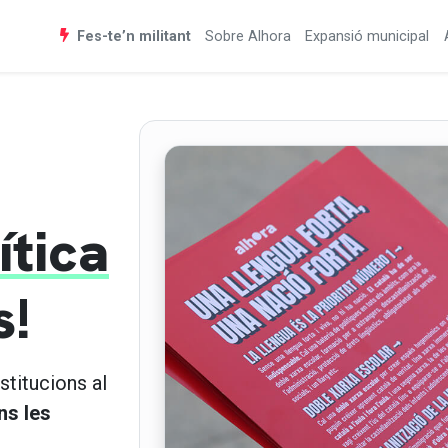
Fes-te’n militant
Sobre Alhora
Expansió municipal
ítica
s!
stitucions al
ns les