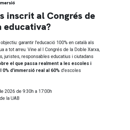
mmersió
s inscrit al Congrés de
a educativa?
objectiu: garantir l'educació 100% en català als
gua a tot arreu. Vine al I Congrés de la Doble Xarxa,
es, juristes, responsables educatius i ciutadans
bre el que passa realment a les escoles i
l 0% d'immersió real al 60%
d'escoles
de 2026 de 9:30h a 17:00h
 de la UAB