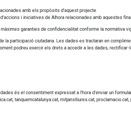
relacionades amb els propòsits d’aquest projecte
’accions i iniciatives de Alhora relacionades amb aquestes final
àximes garanties de confidencialitat conforme la normativa vi
t de la participació ciutadana. Les dades es tractaran en complime
nt podreu exercir els drets a accedir a les dades, rectificar-les,
 dades és el consentiment expressat a l’hora d’enviar un formular
itica.cat, tanquemcatalunya.cat, mitjanslliures.cat, proclamacio.cat