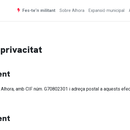
Fes-te’n militant
Sobre Alhora
Expansió municipal
 privacitat
ent
 Alhora, amb CIF núm. G70802301 i adreça postal a aquests efect
ent