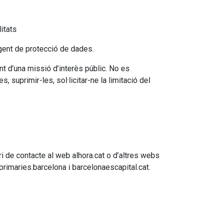
itats
gent de protecció de dades.
nt d’una missió d’interès públic. No es
 suprimir-les, sol·licitar-ne la limitació del
i de contacte al web alhora.cat o d’altres webs
, primaries.barcelona i barcelonaescapital.cat.