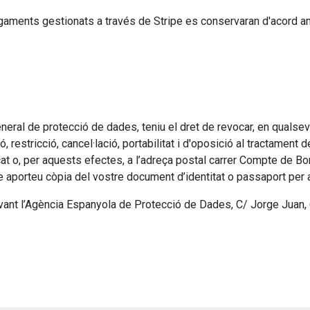
ments gestionats a través de Stripe es conservaran d'acord amb
ral de protecció de dades, teniu el dret de revocar, en qualsev
ó, restricció, cancel·lació, portabilitat i d'oposició al tractament
cat o, per aquests efectes, a l’adreça postal carrer Compte de Bor
e aporteu còpia del vostre document d’identitat o passaport per a l
 davant l’Agència Espanyola de Protecció de Dades, C/ Jorge Juan,